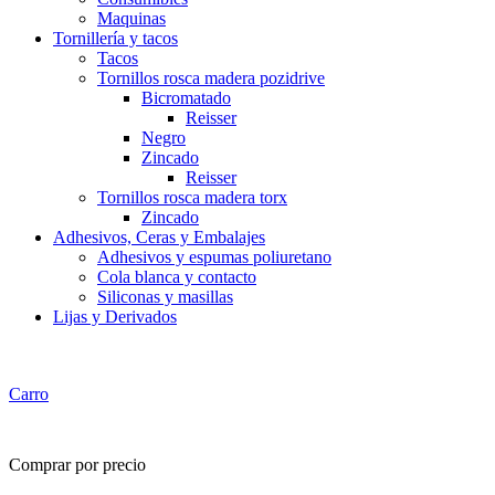
Maquinas
Tornillería y tacos
Tacos
Tornillos rosca madera pozidrive
Bicromatado
Reisser
Negro
Zincado
Reisser
Tornillos rosca madera torx
Zincado
Adhesivos, Ceras y Embalajes
Adhesivos y espumas poliuretano
Cola blanca y contacto
Siliconas y masillas
Lijas y Derivados
Carro
Comprar por precio