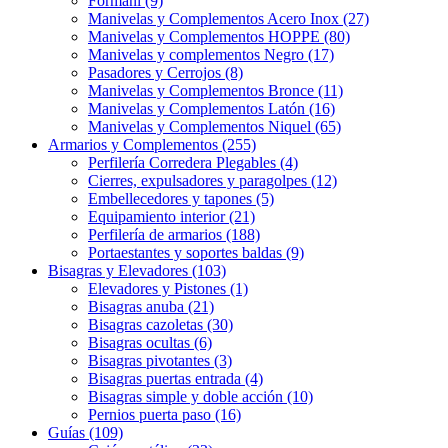
Formani (9)
Manivelas y Complementos Acero Inox (27)
Manivelas y Complementos HOPPE (80)
Manivelas y complementos Negro (17)
Pasadores y Cerrojos (8)
Manivelas y Complementos Bronce (11)
Manivelas y Complementos Latón (16)
Manivelas y Complementos Niquel (65)
Armarios y Complementos (255)
Perfilería Corredera Plegables (4)
Cierres, expulsadores y paragolpes (12)
Embellecedores y tapones (5)
Equipamiento interior (21)
Perfilería de armarios (188)
Portaestantes y soportes baldas (9)
Bisagras y Elevadores (103)
Elevadores y Pistones (1)
Bisagras anuba (21)
Bisagras cazoletas (30)
Bisagras ocultas (6)
Bisagras pivotantes (3)
Bisagras puertas entrada (4)
Bisagras simple y doble acción (10)
Pernios puerta paso (16)
Guías (109)