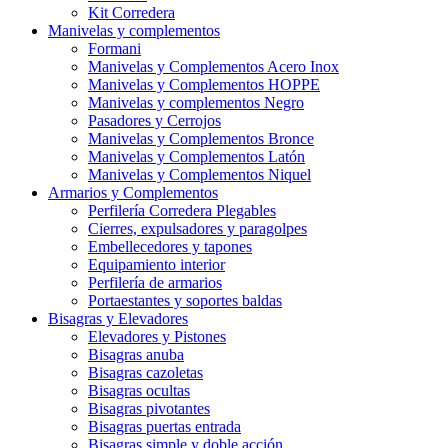
Kit Corredera
Manivelas y complementos
Formani
Manivelas y Complementos Acero Inox
Manivelas y Complementos HOPPE
Manivelas y complementos Negro
Pasadores y Cerrojos
Manivelas y Complementos Bronce
Manivelas y Complementos Latón
Manivelas y Complementos Niquel
Armarios y Complementos
Perfilería Corredera Plegables
Cierres, expulsadores y paragolpes
Embellecedores y tapones
Equipamiento interior
Perfilería de armarios
Portaestantes y soportes baldas
Bisagras y Elevadores
Elevadores y Pistones
Bisagras anuba
Bisagras cazoletas
Bisagras ocultas
Bisagras pivotantes
Bisagras puertas entrada
Bisagras simple y doble acción