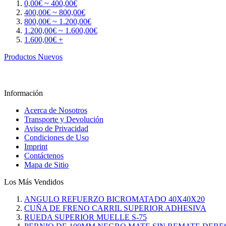
0,00€ ~ 400,00€
400,00€ ~ 800,00€
800,00€ ~ 1.200,00€
1.200,00€ ~ 1.600,00€
1.600,00€ +
Productos Nuevos
Información
Acerca de Nosotros
Transporte y Devolución
Aviso de Privacidad
Condiciones de Uso
Imprint
Contáctenos
Mapa de Sitio
Los Más Vendidos
ANGULO REFUERZO BICROMATADO 40X40X20
CUÑA DE FRENO CARRIL SUPERIOR ADHESIVA
RUEDA SUPERIOR MUELLE S-75