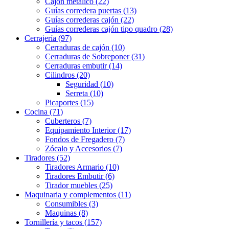
Cajón metálico (22)
Guías corredera puertas (13)
Guías correderas cajón (22)
Guías correderas cajón tipo quadro (28)
Cerrajería (97)
Cerraduras de cajón (10)
Cerraduras de Sobreponer (31)
Cerraduras embutir (14)
Cilindros (20)
Seguridad (10)
Serreta (10)
Picaportes (15)
Cocina (71)
Cuberteros (7)
Equipamiento Interior (17)
Fondos de Fregadero (7)
Zócalo y Accesorios (7)
Tiradores (52)
Tiradores Armario (10)
Tiradores Embutir (6)
Tirador muebles (25)
Maquinaria y complementos (11)
Consumibles (3)
Maquinas (8)
Tornillería y tacos (157)