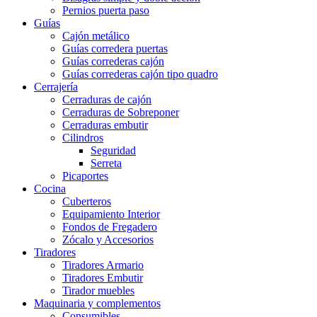
Pernios puerta paso
Guías
Cajón metálico
Guías corredera puertas
Guías correderas cajón
Guías correderas cajón tipo quadro
Cerrajería
Cerraduras de cajón
Cerraduras de Sobreponer
Cerraduras embutir
Cilindros
Seguridad
Serreta
Picaportes
Cocina
Cuberteros
Equipamiento Interior
Fondos de Fregadero
Zócalo y Accesorios
Tiradores
Tiradores Armario
Tiradores Embutir
Tirador muebles
Maquinaria y complementos
Consumibles