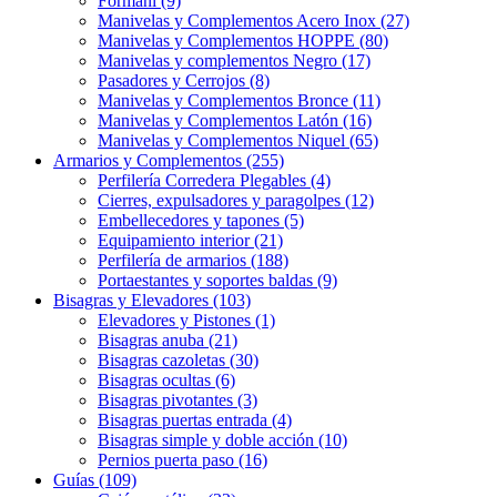
Formani (9)
Manivelas y Complementos Acero Inox (27)
Manivelas y Complementos HOPPE (80)
Manivelas y complementos Negro (17)
Pasadores y Cerrojos (8)
Manivelas y Complementos Bronce (11)
Manivelas y Complementos Latón (16)
Manivelas y Complementos Niquel (65)
Armarios y Complementos (255)
Perfilería Corredera Plegables (4)
Cierres, expulsadores y paragolpes (12)
Embellecedores y tapones (5)
Equipamiento interior (21)
Perfilería de armarios (188)
Portaestantes y soportes baldas (9)
Bisagras y Elevadores (103)
Elevadores y Pistones (1)
Bisagras anuba (21)
Bisagras cazoletas (30)
Bisagras ocultas (6)
Bisagras pivotantes (3)
Bisagras puertas entrada (4)
Bisagras simple y doble acción (10)
Pernios puerta paso (16)
Guías (109)