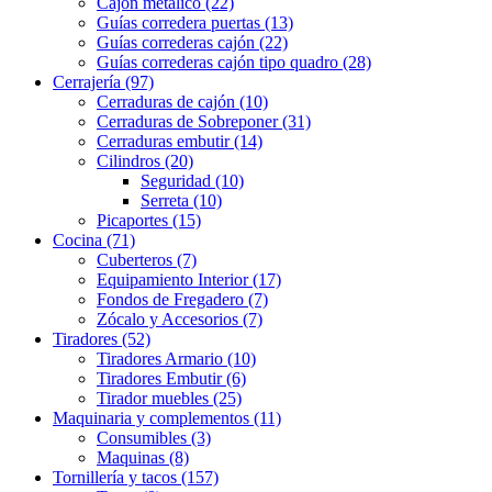
Cajón metálico (22)
Guías corredera puertas (13)
Guías correderas cajón (22)
Guías correderas cajón tipo quadro (28)
Cerrajería (97)
Cerraduras de cajón (10)
Cerraduras de Sobreponer (31)
Cerraduras embutir (14)
Cilindros (20)
Seguridad (10)
Serreta (10)
Picaportes (15)
Cocina (71)
Cuberteros (7)
Equipamiento Interior (17)
Fondos de Fregadero (7)
Zócalo y Accesorios (7)
Tiradores (52)
Tiradores Armario (10)
Tiradores Embutir (6)
Tirador muebles (25)
Maquinaria y complementos (11)
Consumibles (3)
Maquinas (8)
Tornillería y tacos (157)