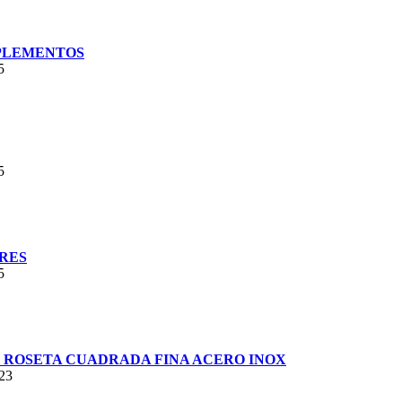
PLEMENTOS
5
5
RES
5
ROSETA CUADRADA FINA ACERO INOX
023