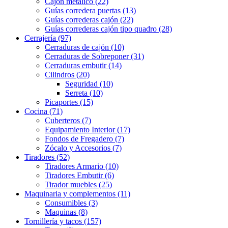
Cajón metálico (22)
Guías corredera puertas (13)
Guías correderas cajón (22)
Guías correderas cajón tipo quadro (28)
Cerrajería (97)
Cerraduras de cajón (10)
Cerraduras de Sobreponer (31)
Cerraduras embutir (14)
Cilindros (20)
Seguridad (10)
Serreta (10)
Picaportes (15)
Cocina (71)
Cuberteros (7)
Equipamiento Interior (17)
Fondos de Fregadero (7)
Zócalo y Accesorios (7)
Tiradores (52)
Tiradores Armario (10)
Tiradores Embutir (6)
Tirador muebles (25)
Maquinaria y complementos (11)
Consumibles (3)
Maquinas (8)
Tornillería y tacos (157)