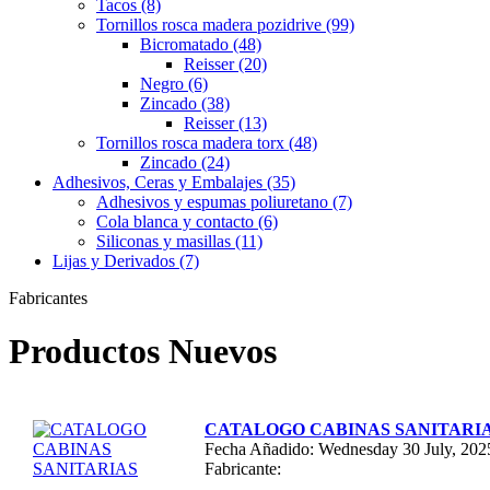
Tacos (8)
Tornillos rosca madera pozidrive (99)
Bicromatado (48)
Reisser (20)
Negro (6)
Zincado (38)
Reisser (13)
Tornillos rosca madera torx (48)
Zincado (24)
Adhesivos, Ceras y Embalajes (35)
Adhesivos y espumas poliuretano (7)
Cola blanca y contacto (6)
Siliconas y masillas (11)
Lijas y Derivados (7)
Fabricantes
Productos Nuevos
CATALOGO CABINAS SANITARI
Fecha Añadido: Wednesday 30 July, 202
Fabricante: