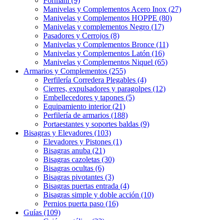
Formani (9)
Manivelas y Complementos Acero Inox (27)
Manivelas y Complementos HOPPE (80)
Manivelas y complementos Negro (17)
Pasadores y Cerrojos (8)
Manivelas y Complementos Bronce (11)
Manivelas y Complementos Latón (16)
Manivelas y Complementos Niquel (65)
Armarios y Complementos (255)
Perfilería Corredera Plegables (4)
Cierres, expulsadores y paragolpes (12)
Embellecedores y tapones (5)
Equipamiento interior (21)
Perfilería de armarios (188)
Portaestantes y soportes baldas (9)
Bisagras y Elevadores (103)
Elevadores y Pistones (1)
Bisagras anuba (21)
Bisagras cazoletas (30)
Bisagras ocultas (6)
Bisagras pivotantes (3)
Bisagras puertas entrada (4)
Bisagras simple y doble acción (10)
Pernios puerta paso (16)
Guías (109)