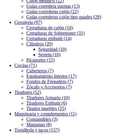
Cajón metálico (22)
Guías corredera puertas (13)
Guías correderas cajón (22)
Guías correderas cajón tipo quadro (28)
Cerrajería (97)
Cerraduras de cajón (10)
Cerraduras de Sobreponer (31)
Cerraduras embutir (14)
Cilindros (20)
Seguridad (10)
Serreta (10)
Picaportes (15)
Cocina (71)
Cuberteros (7)
Equipamiento Interior (17)
Fondos de Fregadero (7)
Zócalo y Accesorios (7)
Tiradores (52)
Tiradores Armario (10)
Tiradores Embutir (6)
Tirador muebles (25)
Maquinaria y complementos (11)
Consumibles (3)
Maquinas (8)
Tornillería y tacos (157)