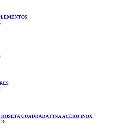
PLEMENTOS
5
5
RES
5
ROSETA CUADRADA FINA ACERO INOX
023