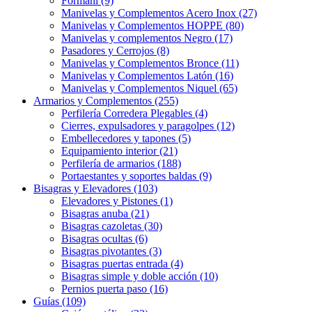
Formani (9)
Manivelas y Complementos Acero Inox (27)
Manivelas y Complementos HOPPE (80)
Manivelas y complementos Negro (17)
Pasadores y Cerrojos (8)
Manivelas y Complementos Bronce (11)
Manivelas y Complementos Latón (16)
Manivelas y Complementos Niquel (65)
Armarios y Complementos (255)
Perfilería Corredera Plegables (4)
Cierres, expulsadores y paragolpes (12)
Embellecedores y tapones (5)
Equipamiento interior (21)
Perfilería de armarios (188)
Portaestantes y soportes baldas (9)
Bisagras y Elevadores (103)
Elevadores y Pistones (1)
Bisagras anuba (21)
Bisagras cazoletas (30)
Bisagras ocultas (6)
Bisagras pivotantes (3)
Bisagras puertas entrada (4)
Bisagras simple y doble acción (10)
Pernios puerta paso (16)
Guías (109)