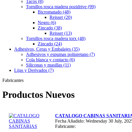
Tacos (8)
Tornillos rosca madera pozidrive (99)
Bicromatado (48)
Reisser (20)
Negro (6)
Zincado (38)
Reisser (13)
Tornillos rosca madera torx (48)
Zincado (24)
Adhesivos, Ceras y Embalajes (35)
Adhesivos y espumas poliuretano (7)
Cola blanca y contacto (6)
Siliconas y masillas (11)
Lijas y Derivados (7)
Fabricantes
Productos Nuevos
CATALOGO CABINAS SANITARI
Fecha Añadido: Wednesday 30 July, 202
Fabricante: