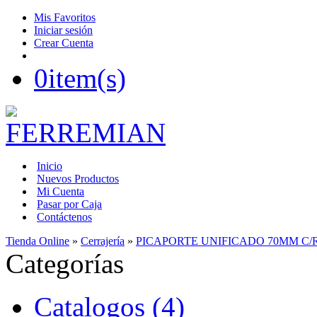
Mis Favoritos
Iniciar sesión
Crear Cuenta
0
item(s)
Inicio
Nuevos Productos
Mi Cuenta
Pasar por Caja
Contáctenos
Tienda Online
»
Cerrajería
»
PICAPORTE UNIFICADO 70MM C
Categorías
Catalogos (4)