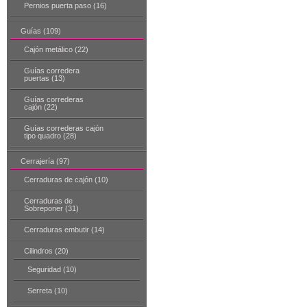
Pernios puerta paso (16)
Guías (109)
Cajón metálico (22)
Guías corredera
puertas (13)
Guías correderas
cajón (22)
Guías correderas cajón
tipo quadro (28)
Cerrajería (97)
Cerraduras de cajón (10)
Cerraduras de
Sobreponer (31)
Cerraduras embutir (14)
Cilindros (20)
Seguridad (10)
Serreta (10)