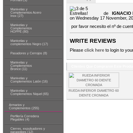
Formani (9)
Manivelas y
Complementos Acero
de
IGNACIO
Inox (27)
on Wednesday 17 November, 20
Manivelas y
por favor necesito el nº de cuen
Complementos
HOPPE (80)
WRITE REVIEWS
Manivelas y
complementos Negro (17)
Please
click here
to login to you
Pasadores y Cerrojos (8)
Manivelas y
Complementos
Clientes Que Compraron Este Prod
Bronce (11)
Manivelas y
Complementos Latón (16)
Manivelas y
RUEDA INFERIOR DIAMETRO 60
Complementos Niquel (65)
DIENTE CROMADA
Armarios y
Complementos (255)
Perfilería Corredera
Plegables (4)
Cierres, expulsadores y
paragolpes (12)