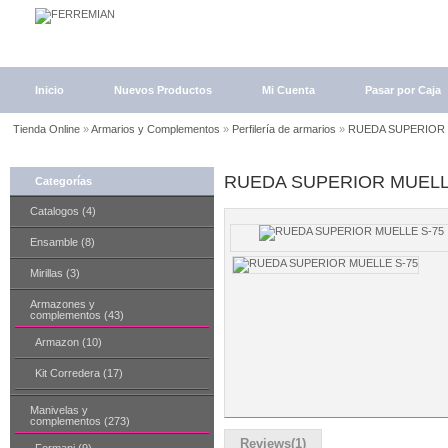
Inicio
Nuevos Productos
Mi Cuenta
Pasar por Caja
Tienda Online
»
Armarios y Complementos
»
Perfilería de armarios
»
RUEDA SUPERIOR 
RUEDA SUPERIOR MUELL
Categorías
Catalogos (4)
Ensamble (8)
Mirillas (3)
Armazones y
complementos (43)
Armazon (10)
Kit Corredera (17)
Manivelas y
complementos (273)
Reviews(1)