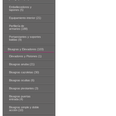
Embellecedores y
tapones (5)
Equipamiento interior (21)
Perfilería de
armarios (188)
Portaestantes y soportes
baldas (9)
Bisagras y Elevadores (103)
Elevadores y Pistones (1)
Bisagras anuba (21)
Bisagras cazoletas (30)
Bisagras ocultas (6)
Bisagras pivotantes (3)
Bisagras puertas
entrada (4)
Bisagras simple y doble
acción (10)