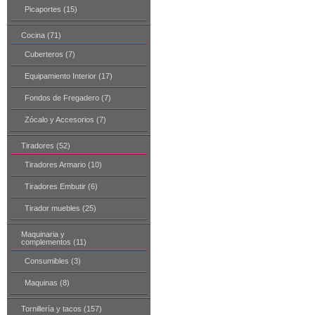
Picaportes (15)
Cocina (71)
Cuberteros (7)
Equipamiento Interior (17)
Fondos de Fregadero (7)
Zócalo y Accesorios (7)
Tiradores (52)
Tiradores Armario (10)
Tiradores Embutir (6)
Tirador muebles (25)
Maquinaria y
complementos (11)
Consumibles (3)
Maquinas (8)
Tornillería y tacos (157)