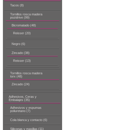
Tacos (8)
Tornillos rosca madera
pozidrive (99)
Bicromatado (48)
Reisser (20)
Negro (6)
Zincado (38)
Reisser (13)
Tornillos rosca madera
torx (48)
Zincado (24)
Adhesivos, Ceras y
Embalajes (35)
Adhesivos y espumas
poliuretano (7)
Cola blanca y contacto (6)
Siliconas y masillas (11)