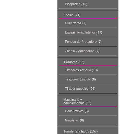
Picaportes (15)
Cocina (71)
Cuberteros (7)
Equipamiento Interior (17)
Fondos de Fregadero (7)
Zócalo y Accesorios (7)
Tiradores (52)
Tiradores Armario (10)
Tiradores Embutir (6)
Tirador muebles (25)
Maquinaria y
complementos (11)
Consumibles (3)
Maquinas (8)
Tornillería y tacos (157)