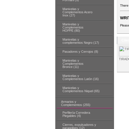
Formani (9)
There 
Manivelas y
Complementos Acero
Inox (27)
WRI
Manivelas y
Pleas
Complementos
HOPPE (80)
Manivelas y
Clie
complementos Negro (17)
Pasadores y Cerrojos (8)
TIRAD
Manivelas y
Complementos
Bronce (11)
Manivelas y
Complementos Latón (16)
Manivelas y
Complementos Niquel (65)
Armarios y
Complementos (255)
Perfilería Corredera
Plegables (4)
Cierres, expulsadores y
paragolpes (12)