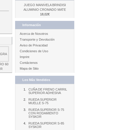
JUEGO MANIVELA BRINDISI
ALUMINIO CROMADO MATE
18,02€
Información
Acerca de Nosotros
Transporte y Devolución
Aviso de Privacidad
Condiciones de Uso
Imprint
Contáctenos
RO 60
Mapa de Sitio
OR
Los Más Vendidos
CUÑA DE FRENO CARRIL
SUPERIOR ADHESIVA
RUEDA SUPERIOR
MUELLE S-75
RUEDA SUPERIOR S-75
CON RODAMIENTO
SYSKOR
RUEDA SUPERIOR S-85
SYSKOR