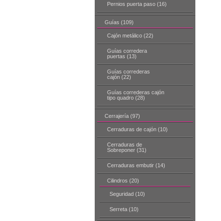
Pernios puerta paso (16)
Guías (109)
Cajón metálico (22)
Guías corredera
puertas (13)
Guías correderas
cajón (22)
Guías correderas cajón
tipo quadro (28)
Cerrajería (97)
Cerraduras de cajón (10)
Cerraduras de
Sobreponer (31)
Cerraduras embutir (14)
Cilindros (20)
Seguridad (10)
Serreta (10)