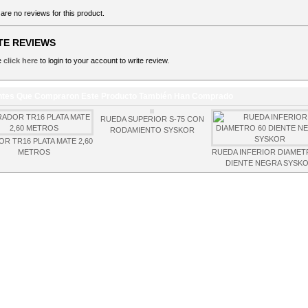
are no reviews for this product.
TE REVIEWS
e
click here
to login to your account to write review.
ntes Que Compraron Este Producto También Han Comprado
RUEDA SUPERIOR S-75 CON
RODAMIENTO SYSKOR
OR TR16 PLATA MATE 2,60
METROS
RUEDA INFERIOR DIAMET
DIENTE NEGRA SYSK