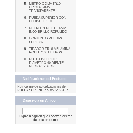
METRO GOMA TR10
CRISTAL 4MM
TRANSPARENTE
RUEDA SUPERIOR CON
COJINETE S-70
METRO PERFIL U 16MM
INOX BRILLO REPULIDO
CONJUNTO RUEDAS
SERIE 85
TIRADOR TR16 MELAMINA
ROBLE 2,60 METROS
RUEDA INFERIOR
DIAMETRO 60 DIENTE
NEGRA SYSKOR
Notificaciones del Producto
Notificarme de actualizaciones de
RUEDA SUPERIOR S-85 SYSKOR
Dígaselo a un Amigo
Digale a alguien que conozca acerca
de este producto.