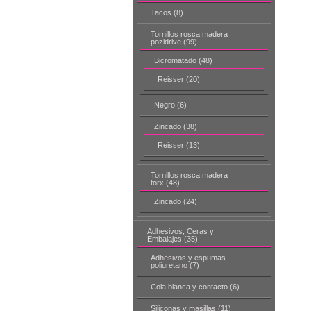
Tacos (8)
Tornillos rosca madera
pozidrive (99)
Bicromatado (48)
Reisser (20)
Negro (6)
Zincado (38)
Reisser (13)
Tornillos rosca madera
torx (48)
Zincado (24)
Adhesivos, Ceras y
Embalajes (35)
Adhesivos y espumas
poliuretano (7)
Cola blanca y contacto (6)
Siliconas y masillas (11)