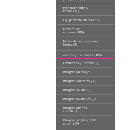
Embellecedores y
tapones (5)
Equipamiento interior (21)
Perfilería de
armarios (188)
Portaestantes y soportes
baldas (9)
Bisagras y Elevadores (103)
Elevadores y Pistones (1)
Bisagras anuba (21)
Bisagras cazoletas (30)
Bisagras ocultas (6)
Bisagras pivotantes (3)
Bisagras puertas
entrada (4)
Bisagras simple y doble
acción (10)