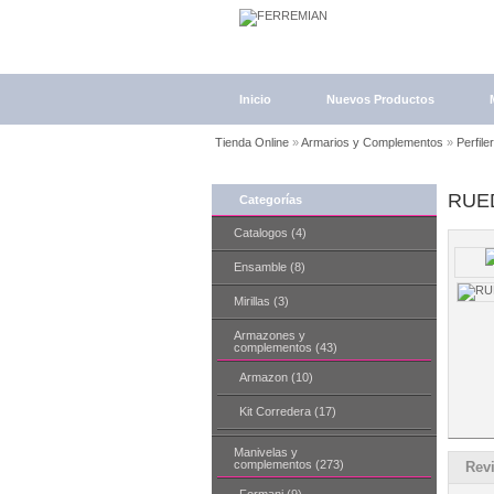
Inicio
Nuevos Productos
Tienda Online
»
Armarios y Complementos
»
Perfile
RUE
Categorías
Catalogos (4)
Ensamble (8)
Mirillas (3)
Armazones y
complementos (43)
Armazon (10)
Kit Corredera (17)
Manivelas y
complementos (273)
Rev