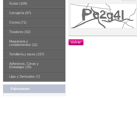
Guías (109)
Cerrajería (97)
Cocina (71)
Tiradores (52)
Maquinaria y
complementos (11)
Tornillería y tacos (157)
Adhesivos, Ceras y
Embalajes (35)
Lijas y Derivados (7)
Fabricantes