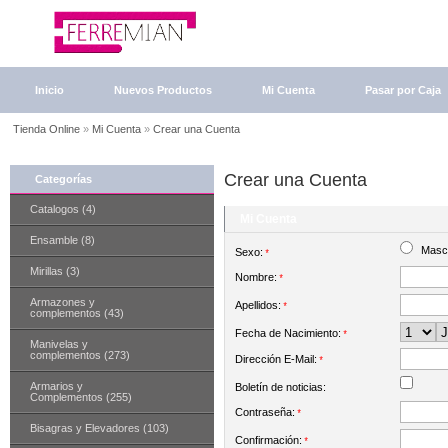
Inicio
Nuevos Productos
Mi Cuenta
Pasar por Caja
Tienda Online
»
Mi Cuenta
»
Crear una Cuenta
Crear una Cuenta
Categorías
Catalogos (4)
Mi Cuenta
Ensamble (8)
Mascu
Sexo:
*
Mirillas (3)
Nombre:
*
Armazones y
Apellidos:
*
complementos (43)
Fecha de Nacimiento:
*
Manivelas y
complementos (273)
Dirección E-Mail:
*
Armarios y
Boletín de noticias:
Complementos (255)
Contraseña:
*
Bisagras y Elevadores (103)
Confirmación:
*