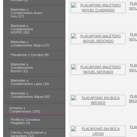
Formani (9)
PLA
NIQ
Manivelas y
Complementos Acero
Inox (27)
Manivelas y
Complementos
HOPPE (80)
PLA
NIQ
Manivelas y
complementos Negro (17)
Pasadores y Cerrojos (8)
Manivelas y
PLA
Complementos
NIQ
Bronce (11)
Manivelas y
Complementos Latón (16)
Manivelas y
PLA
Complementos Niquel (65)
BRO
Armarios y
Complementos (255)
Perfilería Corredera
Plegables (4)
PLA
Cierres, expulsadores y
paragolpes (12)