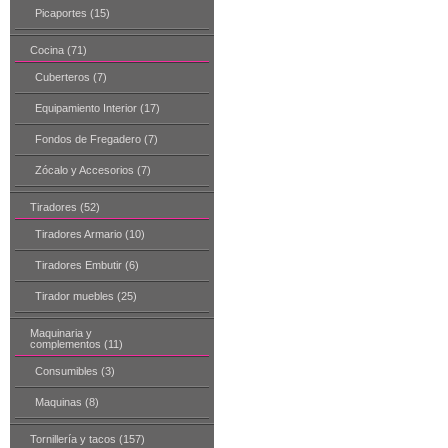
Picaportes (15)
Cocina (71)
Cuberteros (7)
Equipamiento Interior (17)
Fondos de Fregadero (7)
Zócalo y Accesorios (7)
Tiradores (52)
Tiradores Armario (10)
Tiradores Embutir (6)
Tirador muebles (25)
Maquinaria y
complementos (11)
Consumibles (3)
Maquinas (8)
Tornillería y tacos (157)