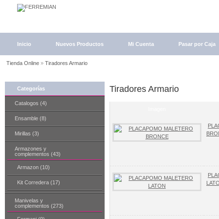
Inicio
Nuevos Productos
Mi Cuenta
Pasar por Caja
Tienda Online
»
Tiradores Armario
Tiradores Armario
Categorías
Catalogos (4)
Imagen
Ensamble (8)
PLA
Mirillas (3)
BRO
Armazones y
complementos (43)
Armazon (10)
PLA
Kit Corredera (17)
LAT
Manivelas y
complementos (273)