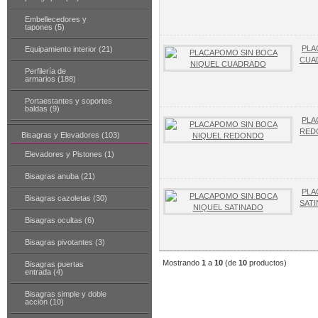
Embellecedores y
tapones (5)
PLA
Equipamiento interior (21)
CUA
Perfilería de
armarios (188)
Portaestantes y soportes
baldas (9)
PLA
RED
Bisagras y Elevadores (103)
Elevadores y Pistones (1)
Bisagras anuba (21)
PLA
Bisagras cazoletas (30)
SAT
Bisagras ocultas (6)
Bisagras pivotantes (3)
Mostrando
1
a
10
(de
10
productos)
Bisagras puertas
entrada (4)
Bisagras simple y doble
acción (10)