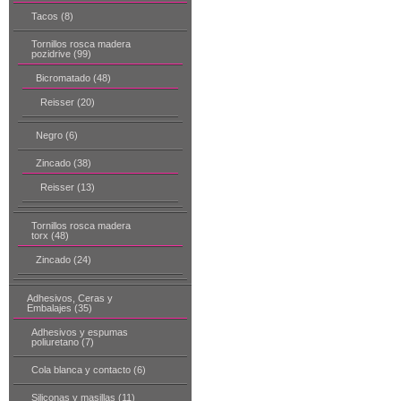
Tacos (8)
Tornillos rosca madera
pozidrive (99)
Bicromatado (48)
Reisser (20)
Negro (6)
Zincado (38)
Reisser (13)
Tornillos rosca madera
torx (48)
Zincado (24)
Adhesivos, Ceras y
Embalajes (35)
Adhesivos y espumas
poliuretano (7)
Cola blanca y contacto (6)
Siliconas y masillas (11)