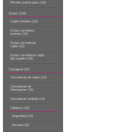
Pernios puerta paso (16)
Guías (109)
Cajón metálico (22)
Guías corredera
puertas (13)
Guías correderas
cajón (22)
Guías correderas cajón
tipo quadro (28)
Cerrajería (97)
Cerraduras de cajón (10)
Cerraduras de
Sobreponer (31)
Cerraduras embutir (14)
Cilindros (20)
Seguridad (10)
Serreta (10)