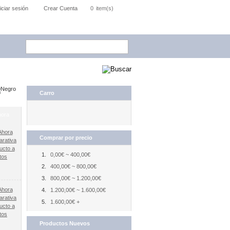
niciar sesión
Crear Cuenta
0
item(s)
Carro
hora
Comprar por precio
arativa
ucto a
0,00€ ~ 400,00€
tos
400,00€ ~ 800,00€
800,00€ ~ 1.200,00€
1.200,00€ ~ 1.600,00€
arativa
1.600,00€ +
ucto a
tos
Productos Nuevos