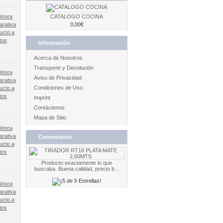
CATALOGO COCINA
arativa
0,00€
ucto a
tos
Información
Acerca de Nosotros
Transporte y Devolución
Aviso de Privacidad
arativa
Condiciones de Uso
ucto a
tos
Imprint
Contáctenos
Mapa de Sitio
arativa
Comentarios
ucto a
tos
Producto exactamente lo que
buscaba. Buena calidad, precio b ..
arativa
ucto a
tos