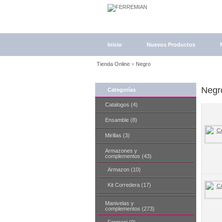
Inicio
Nuevos Productos
Tienda Online
»
Negro
Negr
Categorías
Catalogos (4)
Ensamble (8)
Mirillas (3)
Armazones y
complementos (43)
Armazon (10)
Kit Corredera (17)
Manivelas y
complementos (273)