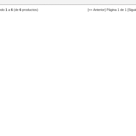
ndo
1
a
6
(de
6
productos)
[<< Anterior] Página 1 de 1 [Sigui