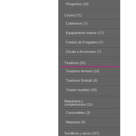
Picaportes (15)
Cocina (71)
Cuberteros (7)
Equipamiento Interior (17)
Fondos de Fregadero (7)
Zócalo y Accesorios (7)
Tiradores (52)
Tiradores Armario (10)
Tiradores Embutir (6)
Tirador muebles (25)
Maquinaria y
complementos (11)
Consumibles (3)
Maquinas (8)
Tornillería y tacos (157)