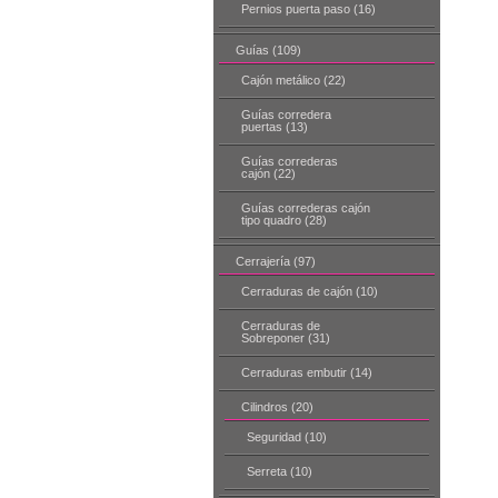
Pernios puerta paso (16)
Guías (109)
Cajón metálico (22)
Guías corredera
puertas (13)
Guías correderas
cajón (22)
Guías correderas cajón
tipo quadro (28)
Cerrajería (97)
Cerraduras de cajón (10)
Cerraduras de
Sobreponer (31)
Cerraduras embutir (14)
Cilindros (20)
Seguridad (10)
Serreta (10)