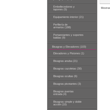
Embellecedores y
Mostra
tapones (5)
Equipamiento interior (21)
Perfilería de
armarios (188)
Portaestantes y soportes
baldas (9)
Bisagras y Elevadores (103)
Elevadores y Pistones (1)
Bisagras anuba (21)
Bisagras cazoletas (30)
Bisagras ocultas (6)
Bisagras pivotantes (3)
Bisagras puertas
entrada (4)
Bisagras simple y doble
acción (10)