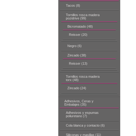
Tacos (8)
Tornillos rosca madera
pozidrive (99)
Bicromatado (48)
Reisser (20)
Negro (6)
Zincado (38)
Reisser (13)
Tornillos rosca madera
torx (48)
Zincado (24)
Adhesivos, Ceras y
Embalajes (35)
Adhesivos y espumas
poliuretano (7)
Cola blanca y contacto (6)
Siliconas y masillas (11)