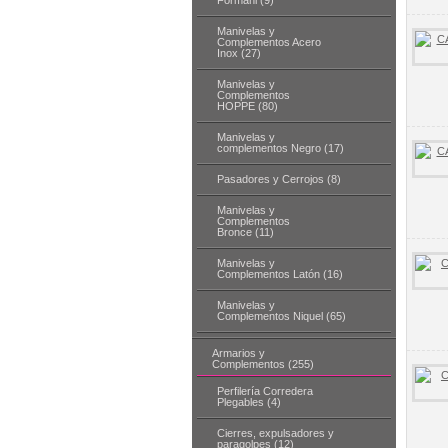
Formani (9)
Manivelas y
Complementos Acero
Inox (27)
Manivelas y
Complementos
HOPPE (80)
Manivelas y
complementos Negro (17)
Pasadores y Cerrojos (8)
Manivelas y
Complementos
Bronce (11)
Manivelas y
Complementos Latón (16)
Manivelas y
Complementos Niquel (65)
Armarios y
Complementos (255)
Perfilería Corredera
Plegables (4)
Cierres, expulsadores y
paragolpes (12)