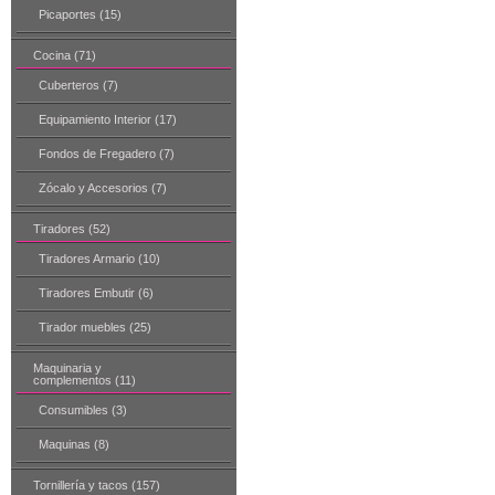
Picaportes (15)
Cocina (71)
Cuberteros (7)
Equipamiento Interior (17)
Fondos de Fregadero (7)
Zócalo y Accesorios (7)
Tiradores (52)
Tiradores Armario (10)
Tiradores Embutir (6)
Tirador muebles (25)
Maquinaria y
complementos (11)
Consumibles (3)
Maquinas (8)
Tornillería y tacos (157)