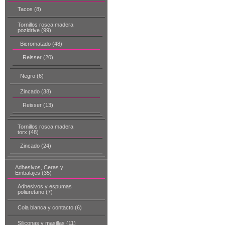
Tacos (8)
Tornillos rosca madera
pozidrive (99)
Bicromatado (48)
Reisser (20)
Negro (6)
Zincado (38)
Reisser (13)
Tornillos rosca madera
torx (48)
Zincado (24)
Adhesivos, Ceras y
Embalajes (35)
Adhesivos y espumas
poliuretano (7)
Cola blanca y contacto (6)
Siliconas y masillas (11)