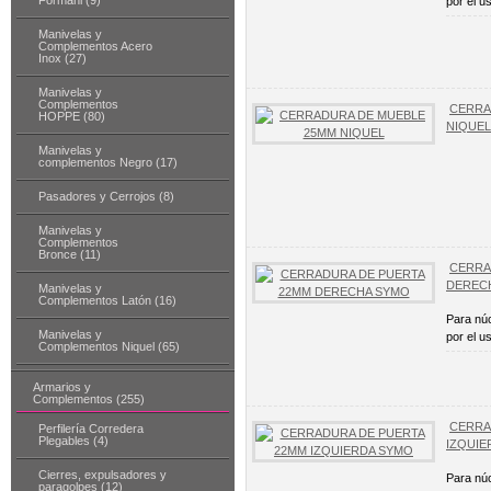
Formani (9)
por el u
Manivelas y
Complementos Acero
Inox (27)
Manivelas y
Complementos
CERRA
HOPPE (80)
NIQUEL
Manivelas y
complementos Negro (17)
Pasadores y Cerrojos (8)
Manivelas y
Complementos
Bronce (11)
CERRA
DEREC
Manivelas y
Complementos Latón (16)
Para núc
Manivelas y
por el u
Complementos Niquel (65)
Armarios y
Complementos (255)
CERRA
Perfilería Corredera
Plegables (4)
IZQUIE
Cierres, expulsadores y
Para núc
paragolpes (12)