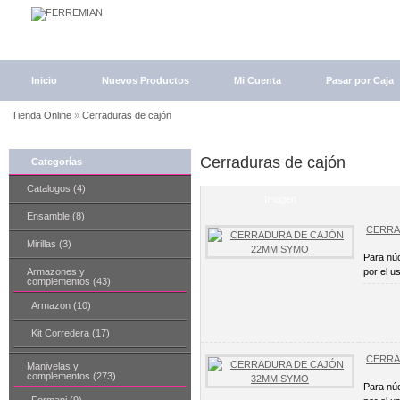
Inicio
Nuevos Productos
Mi Cuenta
Pasar por Caja
Tienda Online
»
Cerraduras de cajón
Cerraduras de cajón
Categorías
Catalogos (4)
Imagen
Ensamble (8)
CERRA
Mirillas (3)
Para núc
Armazones y
por el u
complementos (43)
Armazon (10)
Kit Corredera (17)
CERRA
Manivelas y
complementos (273)
Para núc