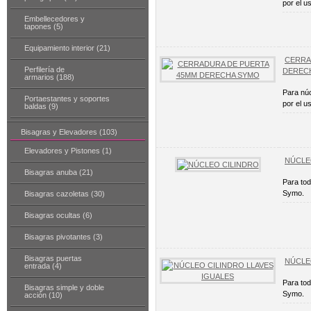
por el u
Embellecedores y
tapones (5)
Equipamiento interior (21)
CERRA
Perfilería de
DEREC
armarios (188)
Para núc
Portaestantes y soportes
por el u
baldas (9)
Bisagras y Elevadores (103)
Elevadores y Pistones (1)
NÚCLE
Bisagras anuba (21)
Para tod
Symo.
Bisagras cazoletas (30)
Bisagras ocultas (6)
Bisagras pivotantes (3)
Bisagras puertas
NÚCLE
entrada (4)
Para tod
Bisagras simple y doble
Symo.
acción (10)