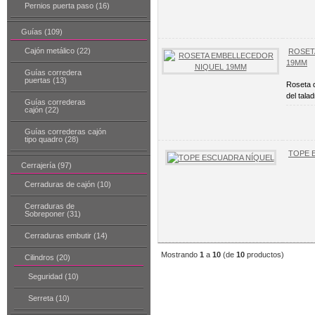
Pernios puerta paso (16)
Guías (109)
Cajón metálico (22)
ROSET
19MM
Guías corredera
puertas (13)
Roseta d
del talad
Guías correderas
cajón (22)
Guías correderas cajón
tipo quadro (28)
TOPE 
Cerrajería (97)
Cerraduras de cajón (10)
Cerraduras de
Sobreponer (31)
Cerraduras embutir (14)
Mostrando
1
a
10
(de
10
productos)
Cilindros (20)
Seguridad (10)
Serreta (10)