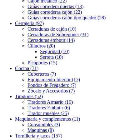
Cajón metálico (22)
Guías corredera puertas (13)
Guías correderas cajón (22)
Guías correderas cajón tipo quadro (28)
Cerrajería (97)
Cerraduras de cajón (10)
Cerraduras de Sobreponer (31)
Cerraduras embutir (14)
Cilindros (20)
Seguridad (10)
Serreta (10)
Picaportes (15)
Cocina (71)
Cuberteros (7)
Equipamiento Interior (17)
Fondos de Fregadero (7)
Zócalo y Accesorios (7)
Tiradores (52)
Tiradores Armario (10)
Tiradores Embutir (6)
Tirador muebles (25)
Maquinaria y complementos (11)
Consumibles (3)
Maquinas (8)
Tornillería y tacos (157)