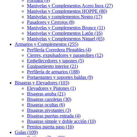
Formani (9)
Manivelas y Complementos Acero Inox (27)
Manivelas y Complementos HOPPE (80)
Manivelas y complementos Negro (17)
Pasadores y Cerrojos (8)
Manivelas y Complementos Bronce (11)
Manivelas y Complementos Latón (16)
Manivelas y Complementos Niquel (65)
Armarios y Complementos (255)
Perfilería Corredera Plegables (4)
Cierres, expulsadores y paragolpes (12)
Embellecedores y tapones (5)
Equipamiento interior (21)
Perfilería de armarios (188)
Portaestantes y soportes baldas (9)
Bisagras y Elevadores (103)
Elevadores y Pistones (1)
Bisagras anuba (21)
Bisagras cazoletas (30)
Bisagras ocultas (6)
Bisagras pivotantes (3)
Bisagras puertas entrada (4)
Bisagras simple y doble acción (10)
Pernios puerta paso (16)
Guías (109)