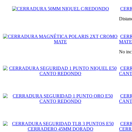
CER
Distan
CER
MATE
No incl
CERR
CANT
CERR
CANT
CERR
CERR