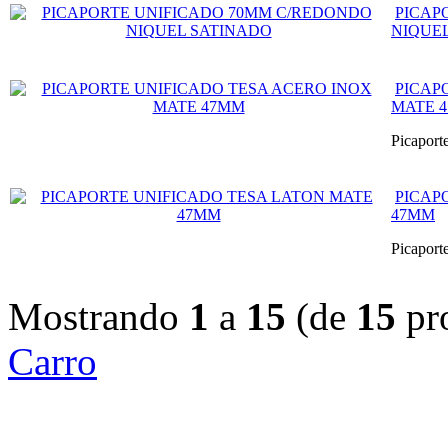
PICAP
NIQUE
PICAP
MATE 
Picaport
PICAP
47MM
Picaport
Mostrando
1
a
15
(de
15
pr
Carro