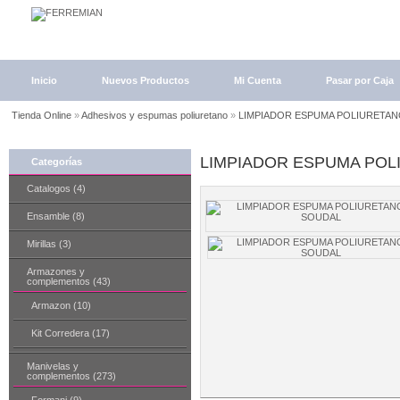
Inicio
Nuevos Productos
Mi Cuenta
Pasar por Caja
Tienda Online
»
Adhesivos y espumas poliuretano
»
LIMPIADOR ESPUMA POLIURETA
LIMPIADOR ESPUMA POL
Categorías
Catalogos (4)
Ensamble (8)
Mirillas (3)
Armazones y
complementos (43)
Armazon (10)
Kit Corredera (17)
Manivelas y
complementos (273)