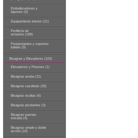
Embellecedores y
tapones (5)
Equipamiento interior (21)
Perfilería de
armarios (188)
Portaestantes y soportes
baldas (9)
Bisagras y Elevadores (103)
Elevadores y Pistones (1)
Bisagras anuba (21)
Bisagras cazoletas (30)
Bisagras ocultas (6)
Bisagras pivotantes (3)
Bisagras puertas
entrada (4)
Bisagras simple y doble
acción (10)