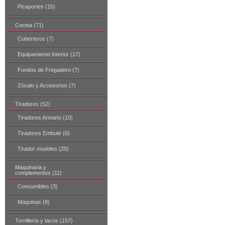
Picaportes (15)
Cocina (71)
Cuberteros (7)
Equipamiento Interior (17)
Fondos de Fregadero (7)
Zócalo y Accesorios (7)
Tiradores (52)
Tiradores Armario (10)
Tiradores Embutir (6)
Tirador muebles (25)
Maquinaria y
complementos (11)
Consumibles (3)
Maquinas (8)
Tornillería y tacos (157)