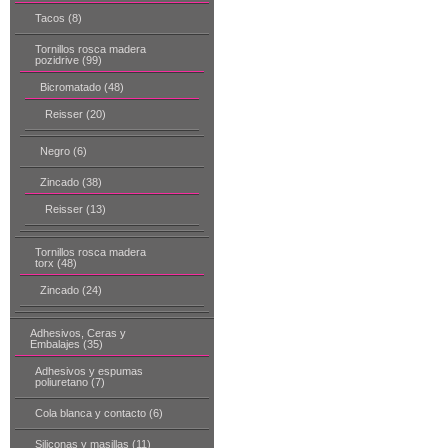
Tacos (8)
Tornillos rosca madera
pozidrive (99)
Bicromatado (48)
Reisser (20)
Negro (6)
Zincado (38)
Reisser (13)
Tornillos rosca madera
torx (48)
Zincado (24)
Adhesivos, Ceras y
Embalajes (35)
Adhesivos y espumas
poliuretano (7)
Cola blanca y contacto (6)
Siliconas y masillas (11)