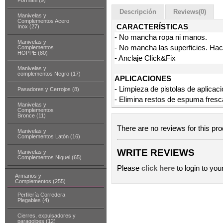
Formani (9)
Descripción
Reviews(0)
Manivelas y
Complementos Acero
CARACTERÍSTICAS
Inox (27)
- No mancha ropa ni manos.
Manivelas y
- No mancha las superficies. Hac
Complementos
HOPPE (80)
- Anclaje Click&Fix
Manivelas y
complementos Negro (17)
APLICACIONES
- Limpieza de pistolas de aplicac
Pasadores y Cerrojos (8)
- Elimina restos de espuma fresc
Manivelas y
Complementos
Bronce (11)
There are no reviews for this pro
Manivelas y
Complementos Latón (16)
WRITE REVIEWS
Manivelas y
Complementos Niquel (65)
Please
click here
to login to you
Armarios y
Complementos (255)
Perfilería Corredera
Plegables (4)
Cierres, expulsadores y
paragolpes (12)