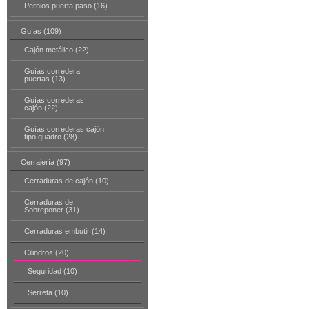
Pernios puerta paso (16)
Guías (109)
Cajón metálico (22)
Guías corredera
puertas (13)
Guías correderas
cajón (22)
Guías correderas cajón
tipo quadro (28)
Cerrajería (97)
Cerraduras de cajón (10)
Cerraduras de
Sobreponer (31)
Cerraduras embutir (14)
Cilindros (20)
Seguridad (10)
Serreta (10)