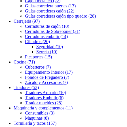
Cajón metálico (22)
Guías corredera puertas (13)
Guías correderas cajón (22)
Guías correderas cajón tipo quadro (28)
Cerrajería (97)
Cerraduras de cajón (10)
Cerraduras de Sobreponer (31)
Cerraduras embutir (14)
Cilindros (20)
Seguridad (10)
Serreta (10)
Picaportes (15)
Cocina (71)
Cuberteros (7)
Equipamiento Interior (17)
Fondos de Fregadero (7)
Zócalo y Accesorios (7)
Tiradores (52)
Tiradores Armario (10)
Tiradores Embutir (6)
Tirador muebles (25)
Maquinaria y complementos (11)
Consumibles (3)
Maquinas (8)
Tornillería y tacos (157)