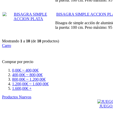
la puerta: 100 cm. Peso máximo: 95
BISAGRA SIMPLE ACCION PL
Bisagra de simple acción de alumini
la puerta: 100 cm. Peso máximo: 95
Mostrando
1
a
10
(de
10
productos)
Carro
Comprar por precio
0,00€ ~ 400,00€
400,00€ ~ 800,00€
800,00€ ~ 1.200,00€
1.200,00€ ~ 1.600,00€
1.600,00€ +
Productos Nuevos
JUEGO