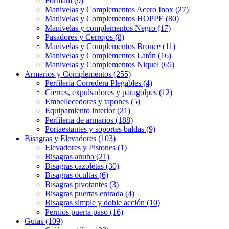
Formani (9)
Manivelas y Complementos Acero Inox (27)
Manivelas y Complementos HOPPE (80)
Manivelas y complementos Negro (17)
Pasadores y Cerrojos (8)
Manivelas y Complementos Bronce (11)
Manivelas y Complementos Latón (16)
Manivelas y Complementos Niquel (65)
Armarios y Complementos (255)
Perfilería Corredera Plegables (4)
Cierres, expulsadores y paragolpes (12)
Embellecedores y tapones (5)
Equipamiento interior (21)
Perfilería de armarios (188)
Portaestantes y soportes baldas (9)
Bisagras y Elevadores (103)
Elevadores y Pistones (1)
Bisagras anuba (21)
Bisagras cazoletas (30)
Bisagras ocultas (6)
Bisagras pivotantes (3)
Bisagras puertas entrada (4)
Bisagras simple y doble acción (10)
Pernios puerta paso (16)
Guías (109)