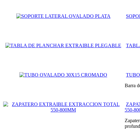
SOPO
TABL
TUBO
Barra d
ZAPA
550-8
Zapater
profund