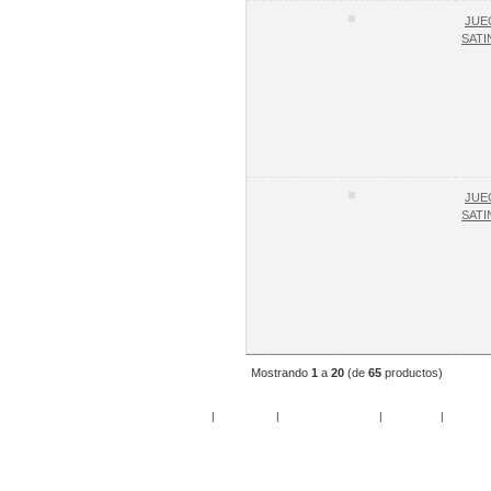
JUE
SAT
JUE
SAT
Mostrando
1
a
20
(de
65
productos)
Inicio
|
Especiales
|
Nuevos Productos
|
Mi Cuenta
|
Mis Favor
Copyri
Sitio Web mantenido y realiz