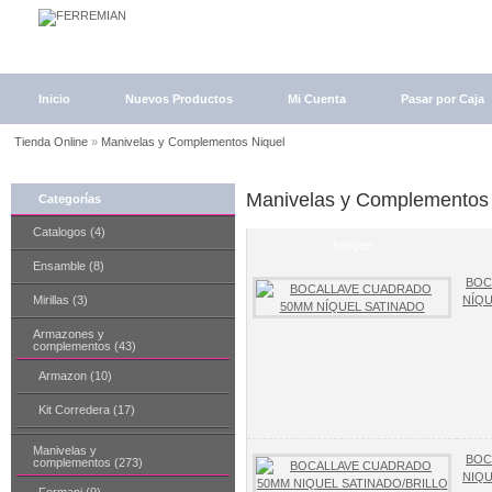
Inicio
Nuevos Productos
Mi Cuenta
Pasar por Caja
Tienda Online
»
Manivelas y Complementos Niquel
Manivelas y Complementos 
Categorías
Catalogos (4)
Imagen
Ensamble (8)
BOC
Mirillas (3)
NÍQU
Armazones y
complementos (43)
Armazon (10)
Kit Corredera (17)
Manivelas y
BOC
complementos (273)
NIQU