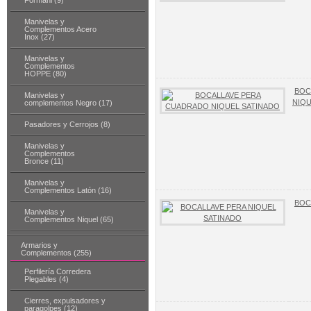
Formani (9)
Manivelas y
Complementos Acero
Inox (27)
Manivelas y
Complementos
HOPPE (80)
BOC
Manivelas y
NIQU
complementos Negro (17)
Pasadores y Cerrojos (8)
Manivelas y
Complementos
Bronce (11)
Manivelas y
Complementos Latón (16)
BOC
Manivelas y
Complementos Niquel (65)
Armarios y
Complementos (255)
Perfilería Corredera
Plegables (4)
Cierres, expulsadores y
paragolpes (12)