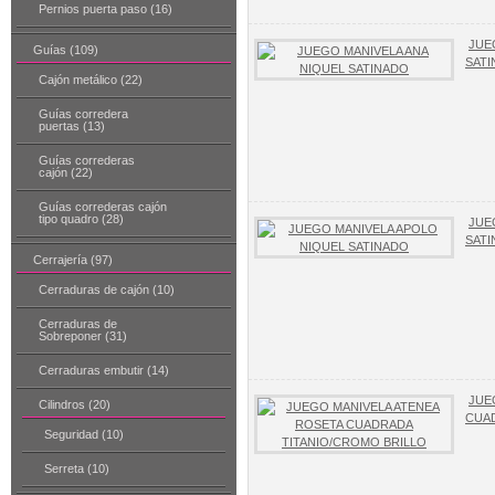
Pernios puerta paso (16)
JUE
Guías (109)
SAT
Cajón metálico (22)
Guías corredera
puertas (13)
Guías correderas
cajón (22)
Guías correderas cajón
tipo quadro (28)
JUE
SAT
Cerrajería (97)
Cerraduras de cajón (10)
Cerraduras de
Sobreponer (31)
Cerraduras embutir (14)
JUE
Cilindros (20)
CUAD
Seguridad (10)
Serreta (10)