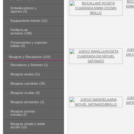
BOC
50M
Embellecedores y
tapones (5)
Equipamiento interior (21)
Perfilería de
armarios (188)
Portaestantes y soportes
baldas (9)
JUE
240 
Bisagras y Elevadores (103)
Elevadores y Pistones (1)
Bisagras anuba (21)
Bisagras cazoletas (30)
Bisagras ocultas (6)
JUE
Bisagras pivotantes (3)
SATI
Bisagras puertas
entrada (4)
Bisagras simple y doble
acción (10)