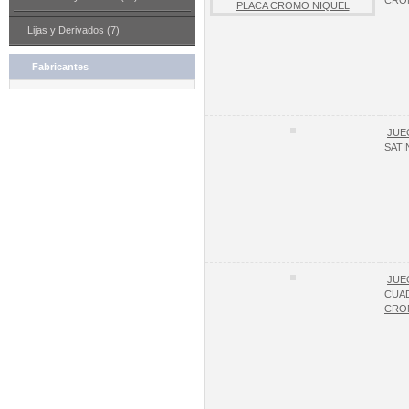
CRO
Lijas y Derivados (7)
Fabricantes
JUE
SAT
JUE
CUAD
CRO