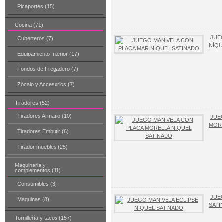
Picaportes (15)
Cocina (71)
JUE
Cuberteros (7)
NÍQU
Equipamiento Interior (17)
Fondos de Fregadero (7)
Zócalo y Accesorios (7)
Tiradores (52)
Tiradores Armario (10)
JUE
MORE
Tiradores Embutir (6)
Tirador muebles (25)
Maquinaria y
complementos (11)
Consumibles (3)
JUE
Maquinas (8)
SAT
Tornillería y tacos (157)