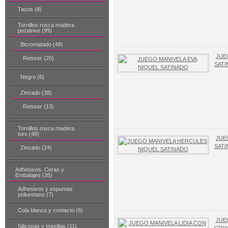
Tacos (8)
Tornillos rosca madera
pozidrive (99)
Bicromatado (48)
JUE
Reisser (20)
SAT
Negro (6)
Zincado (38)
Reisser (13)
Tornillos rosca madera
torx (48)
JUE
SAT
Zincado (24)
Adhesivos, Ceras y
Embalajes (35)
Adhesivos y espumas
poliuretano (7)
Cola blanca y contacto (6)
JUE
Siliconas y masillas (11)