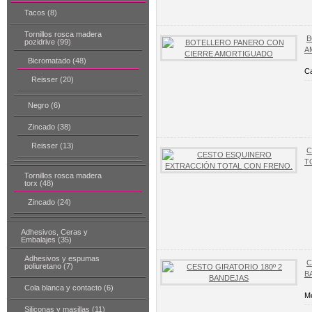
Tacos (8)
Tornillos rosca madera
B
pozidrive (99)
A
Bicromatado (48)
Ca
Reisser (20)
Negro (6)
Zincado (38)
Reisser (13)
C
T
Tornillos rosca madera
torx (48)
Zincado (24)
Adhesivos, Ceras y
Embalajes (35)
Adhesivos y espumas
C
poliuretano (7)
B
Cola blanca y contacto (6)
Mo
Siliconas y masillas (11)