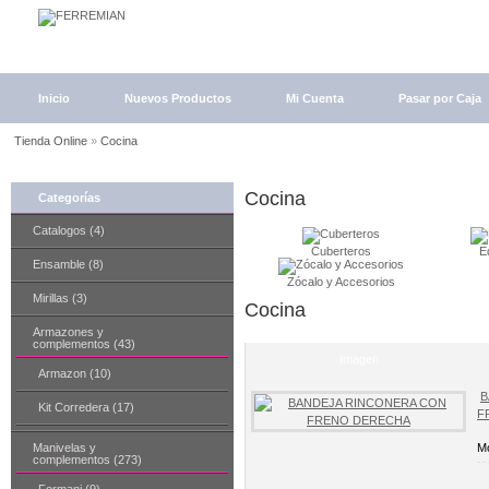
Inicio
Nuevos Productos
Mi Cuenta
Pasar por Caja
Tienda Online
»
Cocina
Cocina
Categorías
Catalogos (4)
Cuberteros
E
Ensamble (8)
Zócalo y Accesorios
Mirillas (3)
Cocina
Armazones y
complementos (43)
Imagen
Armazon (10)
B
Kit Corredera (17)
F
Manivelas y
Mo
complementos (273)