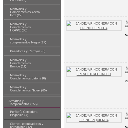
Formani (9)
Manivelas y
Complementos Acero
Inox (27)
B
Manivelas y
F
Complementos
HOPPE (80)
Mo
Manivelas y
complementos Negro (17)
Pasadores y Cerrojos (8)
Manivelas y
Complementos
Bronce (11)
B
F
Manivelas y
Complementos Latón (16)
Pa
Manivelas y
Complementos Niquel (65)
Armarios y
Complementos (255)
Perfilería Corredera
B
Plegables (4)
F
Cierres, expulsadores y
paragolpes (12)
Mo