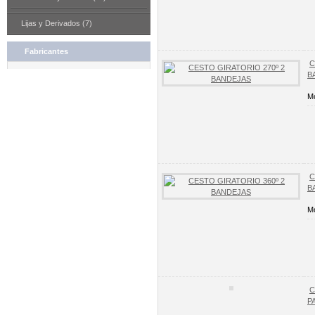
Lijas y Derivados (7)
Fabricantes
C
B
Mo
C
B
Mo
C
P