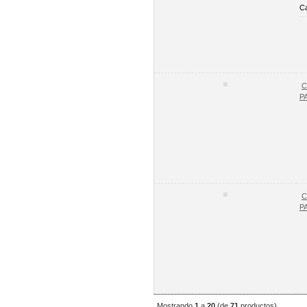
Ca
C
P
C
P
Mostrando
1
a
20
(de
71
productos)