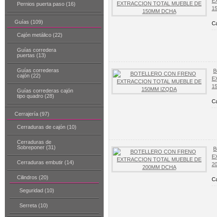
E
Pernios puerta paso (16)
1
Guías (109)
Ca
Cajón metálico (22)
Guías corredera
puertas (13)
Guías correderas
B
cajón (22)
E
1
Guías correderas cajón
tipo quadro (28)
Ca
Cerrajería (97)
Cerraduras de cajón (10)
Cerraduras de
Sobreponer (31)
B
E
Cerraduras embutir (14)
2
Cilindros (20)
Ca
Seguridad (10)
Serreta (10)