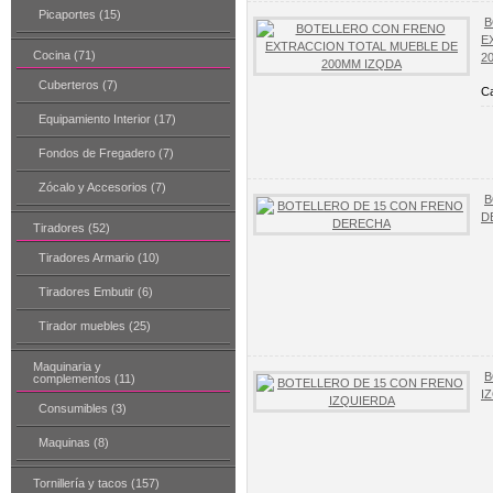
Picaportes (15)
B
E
Cocina (71)
2
Cuberteros (7)
Ca
Equipamiento Interior (17)
Fondos de Fregadero (7)
Zócalo y Accesorios (7)
B
D
Tiradores (52)
Tiradores Armario (10)
Tiradores Embutir (6)
Tirador muebles (25)
Maquinaria y
B
complementos (11)
I
Consumibles (3)
Maquinas (8)
Tornillería y tacos (157)