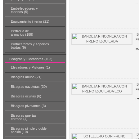
Embellecedores y
tapones (5)
Equipamiento interior (21)
Perfilería de
armarios (188)
B
F
Portaestantes y soportes
baldas (9)
Mo
Bisagras y Elevadores (103)
Elevadores y Pistones (1)
Bisagras anuba (21)
B
Bisagras cazoletas (30)
F
Bisagras ocultas (6)
Pa
Bisagras pivotantes (3)
Bisagras puertas
entrada (4)
Bisagras simple y doble
acción (10)
B